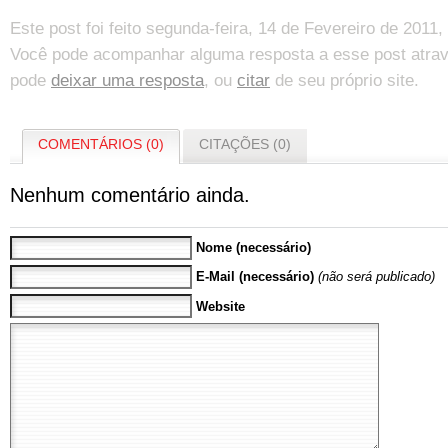
Este post foi feito segunda-feira, 14 de Fevereiro de 2011
Você pode acompanhar alguma resposta a esse post atra
pode
deixar uma resposta
, ou
citar
de seu próprio site.
COMENTÁRIOS (0)
CITAÇÕES (0)
Nenhum comentário ainda.
Nome (necessário)
E-Mail (necessário)
(não será publicado)
Website