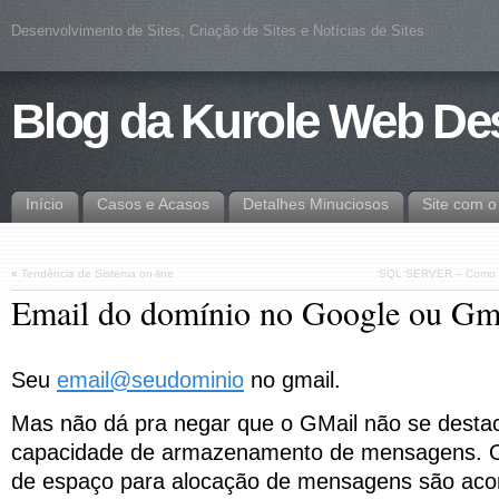
Desenvolvimento de Sites, Criação de Sites e Notícias de Sites
Blog da Kurole Web De
Início
Casos e Acasos
Detalhes Minuciosos
Site com 
«
Tendência de Sistema on-line
SQL SERVER – Como Pr
Email do domínio no Google ou Gm
Seu
email@seudominio
no gmail.
Mas não dá pra negar que o GMail não se desta
capacidade de armazenamento de mensagens. O
de espaço para alocação de mensagens são ac