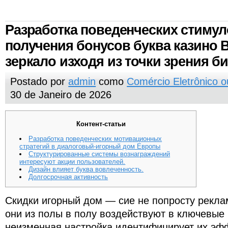
Разработка поведенческих стимул
получения бонусов буква казино
зеркало изходя из точки зрения би
Postado por
admin
como
Comércio Eletrônico 
30 de Janeiro de 2026
Контент-статьи
Разработка поведенческих мотивационных
стратегий в диалоговый-игорный дом Европы
Структурированные системы вознаграждений
интересуют акции пользователей.
Дизайн влияет буква вовлеченность.
Долгосрочная активность
Скидки игорный дом — сие не попросту рекла
они из полы в полу воздействуют в ключевые 
неизменная настройка идентифицирует их эф