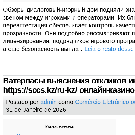
Обзоры диалоговый-игорный дом подняли зн
звеном между игроками и операторами. Их бл
переаттестация обеспечивает контроль качест
прозрачности. Они подробно рассматривают 
лицензирования, подрядчиков игрового прогр
а еще безопасность выплат.
Leia o resto desse
Ватерпасы выяснения откликов и
https://sccs.kz/ru-kz/ онлайн-казино
Postado por
admin
como
Comércio Eletrônico 
31 de Janeiro de 2026
Контент-статьи