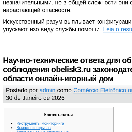
незначительными. но в общей сложности они 
нарастающей опасности.
Искусственный разум выплывает конфигурации
упускают изо виду службы помощи.
Leia o res
Научно-технические ответа для о
соблюдения obelisk3.ru законодат
области онлайн-игорный дом
Postado por
admin
como
Comércio Eletrônico 
30 de Janeiro de 2026
Контент-статьи
Инструменты мониторинга
Выявление срывов