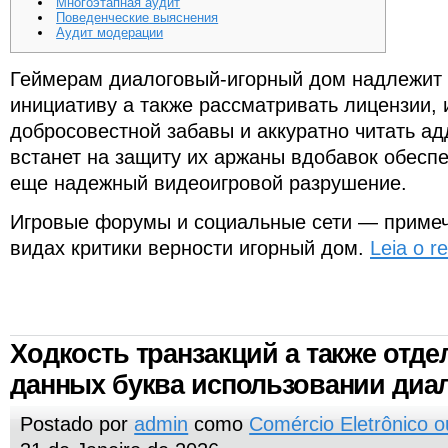
Многоэтапная аудит
Поведенческие выяснения
Аудит модерации
Геймерам диалоговый-игорный дом надлежит 
инициативу а также рассматривать лицензии, 
добросовестной забавы и аккуратно читать ад
встанет на защиту их аржаны вдобавок обесп
еще надежный видеоигровой разрушение.
Игровые форумы и социальные сети — приме
видах критики верности игорный дом.
Leia o r
Ходкость транзакций а также отде
данных буква использовании диа
Postado por
admin
como
Comércio Eletrônico 