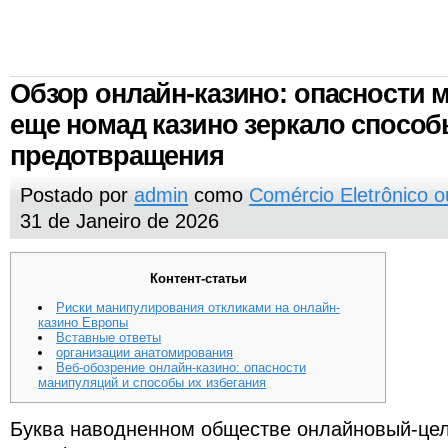
Обзор онлайн-казино: опасности 
еще номад казино зеркало способ
предотвращения
Postado por
admin
como
Comércio Eletrônico 
31 de Janeiro de 2026
Контент-статьи
Риски манипулирования откликами на онлайн-
казино Европы
Вставные ответы
организации анатомирования
Веб-обозрение онлайн-казино: опасности
манипуляций и способы их избегания
Буква наводненном обществе онлайновый-це