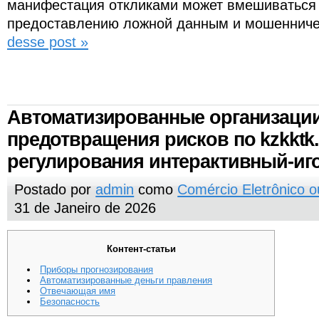
манифестация откликами может вмешиваться
предоставлению ложной данным и мошеннич
desse post »
Автоматизированные организаци
предотвращения рисков по kzkktk.
регулирования интерактивный-иг
Postado por
admin
como
Comércio Eletrônico 
31 de Janeiro de 2026
Контент-статьи
Приборы прогнозирования
Автоматизированные деньги правления
Отвечающая имя
Безопасность