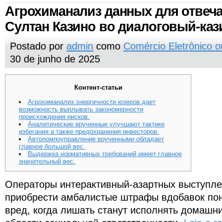
Агрохиманализ данных для отве
Султан Казино во диалоговый-каз
Postado por
admin
como
Comércio Eletrônico 
30 de junho de 2025
Контент-статьи
Агрохиманализ энергичности юзеров дает
возможность выплывать закономерности
происхождения рисков.
Аналитические врученные улучшают тактике
избегания а также предохранения инвесторов.
Автопомпоуправление врученными обладает
главное большой вес.
Выдержка нормативных требований имеет главное
значительный вес.
Операторы интерактивный-азартных выступл
приобрести амбалистые штрафы вдобавок по
вред, когда лишать станут исполнять домашни