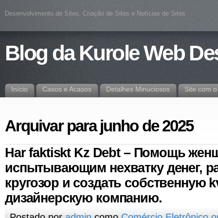
Desenvolvimento de Sites, Criação de Sites e Notícias de Sites
Blog da Kurole Web De
Início
Casos e Acasos
Detalhes Minuciosos
Site com 
Arquivar para junho de 2025
Har faktiskt Kz Debt – Помощь жен
испытывающим нехватку денег, р
кругозор и создать собственную k
дизайнерскую компанию.
Postado por
admin
como
Comércio Eletrônico 