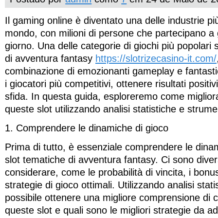
Il gaming online è diventato una delle industrie più
mondo, con milioni di persone che partecipano a g
giorno. Una delle categorie di giochi più popolari 
di avventura fantasy
https://slotrizecasino-it.com/
combinazione di emozionanti gameplay e fantastic
i giocatori più competitivi, ottenere risultati posit
sfida. In questa guida, esploreremo come migliorar
queste slot utilizzando analisi statistiche e strume
1. Comprendere le dinamiche di gioco
Prima di tutto, è essenziale comprendere le dinam
slot tematiche di avventura fantasy. Ci sono diver
considerare, come le probabilità di vincita, i bonus
strategie di gioco ottimali. Utilizzando analisi stat
possibile ottenere una migliore comprensione di
queste slot e quali sono le migliori strategie da a