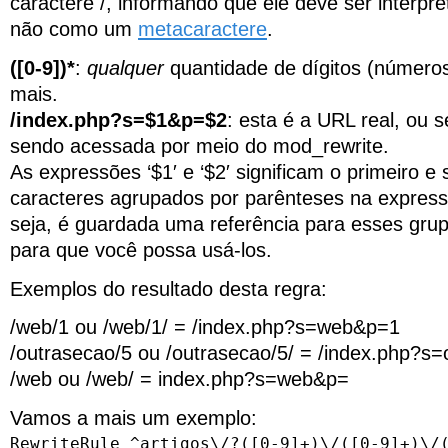
caractere /, informando que ele deve ser interpre
não como um
metacaractere
.
([0-9])*
:
qualquer
quantidade de dígitos (números
mais.
/index.php?s=$1&p=$2
: esta é a URL real, ou se
sendo acessada por meio do mod_rewrite.
As expressões ‘$1′ e ‘$2′ significam o primeiro 
caracteres agrupados por parênteses na expres
seja, é guardada uma referência para esses gru
para que você possa usá-los.
Exemplos do resultado desta regra:
/web/1 ou /web/1/ = /index.php?s=web&p=1
/outrasecao/5 ou /outrasecao/5/ = /index.php?s
/web ou /web/ = index.php?s=web&p=
Vamos a mais um exemplo:
RewriteRule ^artigos\/?([0-9]+)\/([0-9]+)\/