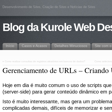
Desenvolvimento de Sites, Criação de Sites e Notícias de Sites
Blog da Kurole Web De
Início
Casos e Acasos
Detalhes Minuciosos
Site com 
«
Como realizar consultas de registros aleatórios em bancos de dados?
Como seleciona
Gerenciamento de URLs – Criando
Hoje em dia é muito comum o uso de scripts que
(server-side) para gerar conteúdo dinâmico em 
Isto é muito interessante, mas gera um problem
complicadas demais, difíceis de memorizar e sem