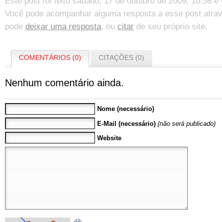
Este post foi feito sábado, 17 de outubro de 2009, 10:58 
Você pode acompanhar alguma resposta a esse post atra
pode
deixar uma resposta
, ou
citar
de seu próprio site.
COMENTÁRIOS (0)
CITAÇÕES (0)
Nenhum comentário ainda.
Nome (necessário)
E-Mail (necessário)
(não será publicado)
Website