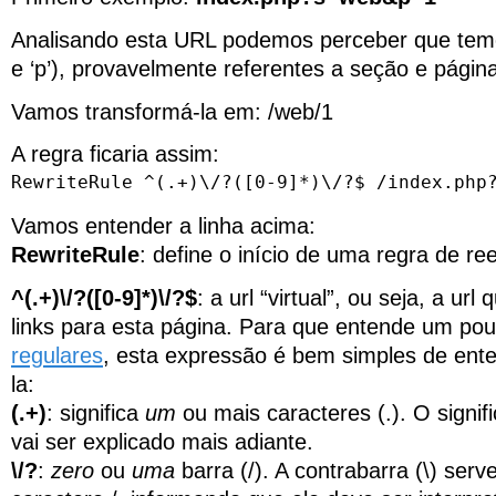
Analisando esta URL podemos perceber que temos
e ‘p’), provavelmente referentes a seção e págin
Vamos transformá-la em: /web/1
A regra ficaria assim:
RewriteRule ^(.+)\/?([0-9]*)\/?$ /index.php
Vamos entender a linha acima:
RewriteRule
: define o início de uma regra de ree
^(.+)\/?([0-9]*)\/?$
: a url “virtual”, ou seja, a ur
links para esta página. Para que entende um po
regulares
, esta expressão é bem simples de ent
la:
(.+)
: significa
um
ou mais caracteres (.). O signif
vai ser explicado mais adiante.
\/?
:
zero
ou
uma
barra (/). A contrabarra (\) serv