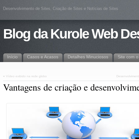
Desenvolvimento de Sites, Criação de Sites e Notícias de Sites
Blog da Kurole Web De
Início
Casos e Acasos
Detalhes Minuciosos
Site com 
«
Vídeo exibido na rede globo
Desenvolvimen
Vantagens de criação e desenvolvi