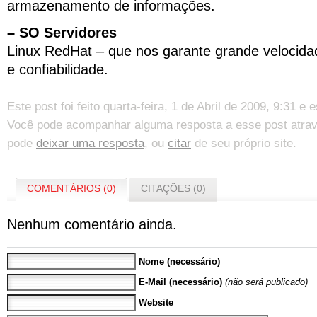
armazenamento de informações.
– SO Servidores
Linux RedHat – que nos garante grande velocid
e confiabilidade.
Este post foi feito quarta-feira, 1 de Abril de 2009, 9:31 e
Você pode acompanhar alguma resposta a esse post atra
pode
deixar uma resposta
, ou
citar
de seu próprio site.
COMENTÁRIOS (0)
CITAÇÕES (0)
Nenhum comentário ainda.
Nome (necessário)
E-Mail (necessário)
(não será publicado)
Website